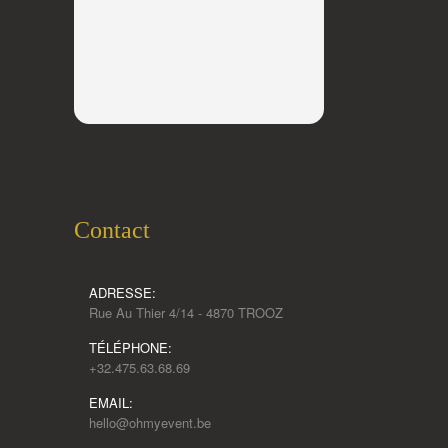
Contact
ADRESSE:
Rue Au Thier 4/14 - 4870 TROOZ
TÉLÉPHONE:
+32.475.63.68.69
EMAIL:
hello@ohmyevent.be