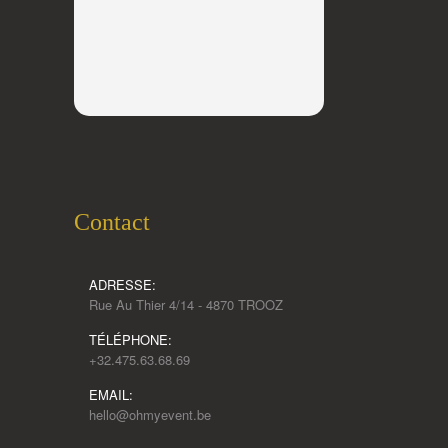
Contact
ADRESSE:
Rue Au Thier 4/14 - 4870 TROOZ
TÉLÉPHONE:
+32.475.63.68.69
EMAIL:
hello@ohmyevent.be