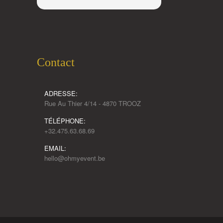
Contact
ADRESSE:
Rue Au Thier 4/14 - 4870 TROOZ
TÉLÉPHONE:
+32.475.63.68.69
EMAIL:
hello@ohmyevent.be